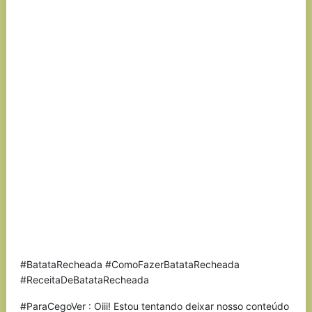
#BatataRecheada #ComoFazerBatataRecheada
#ReceitaDeBatataRecheada
#ParaCegoVer : Oiii! Estou tentando deixar nosso conteúdo