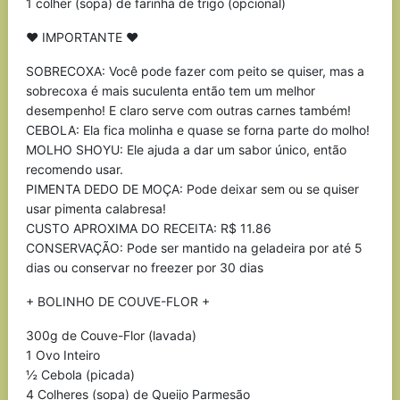
1 colher (sopa) de farinha de trigo (opcional)
♥ IMPORTANTE ♥
SOBRECOXA: Você pode fazer com peito se quiser, mas a
sobrecoxa é mais suculenta então tem um melhor
desempenho! E claro serve com outras carnes também!
CEBOLA: Ela fica molinha e quase se forna parte do molho!
MOLHO SHOYU: Ele ajuda a dar um sabor único, então
recomendo usar.
PIMENTA DEDO DE MOÇA: Pode deixar sem ou se quiser
usar pimenta calabresa!
CUSTO APROXIMA DO RECEITA: R$ 11.86
CONSERVAÇÃO: Pode ser mantido na geladeira por até 5
dias ou conservar no freezer por 30 dias
+ BOLINHO DE COUVE-FLOR +
300g de Couve-Flor (lavada)
1 Ovo Inteiro
½ Cebola (picada)
4 Colheres (sopa) de Queijo Parmesão