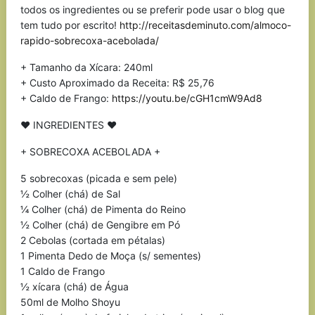
todos os ingredientes ou se preferir pode usar o blog que
tem tudo por escrito!
http://receitasdeminuto.com/almoco-
rapido-sobrecoxa-acebolada/
+ Tamanho da Xícara: 240ml
+ Custo Aproximado da Receita: R$ 25,76
+ Caldo de Frango:
https://youtu.be/cGH1cmW9Ad8
♥ INGREDIENTES ♥
+ SOBRECOXA ACEBOLADA +
5 sobrecoxas (picada e sem pele)
½ Colher (chá) de Sal
¼ Colher (chá) de Pimenta do Reino
½ Colher (chá) de Gengibre em Pó
2 Cebolas (cortada em pétalas)
1 Pimenta Dedo de Moça (s/ sementes)
1 Caldo de Frango
½ xícara (chá) de Água
50ml de Molho Shoyu