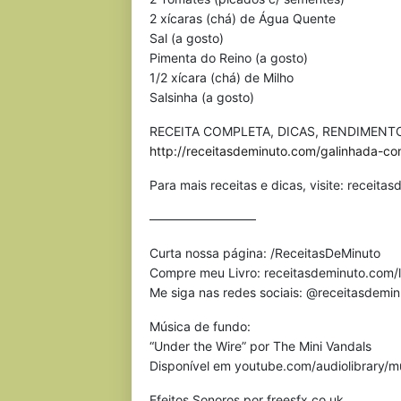
2 xícaras (chá) de Água Quente
Sal (a gosto)
Pimenta do Reino (a gosto)
1/2 xícara (chá) de Milho
Salsinha (a gosto)
RECEITA COMPLETA, DICAS, RENDIMENTO
http://receitasdeminuto.com/galinhada-c
Para mais receitas e dicas, visite: receit
————————–
Curta nossa página: /ReceitasDeMinuto
Compre meu Livro: receitasdeminuto.com/l
Me siga nas redes sociais: @receitasdemi
Música de fundo:
“Under the Wire” por The Mini Vandals
Disponível em youtube.com/audiolibrary/m
Efeitos Sonoros por freesfx.co.uk