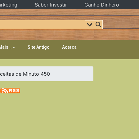
rketing
Saber Investir
Ganhe Dinhero
Mais…
Site Antigo
Acerca
eitas de Minuto 450