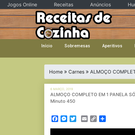
Jogos Online
Receitas
Anúncios
Hu
Skip
to
content
Início
Sobremesas
Aperitivos
Home
Carnes
ALMOÇO COMPLETO E
6 MARÇO, 2019
ALMOÇO COMPLETO EM 1 PANELA SÓ EM
Minuto 450
Facebook
Messenger
Twitter
Email
Copy
Partilhar
Link