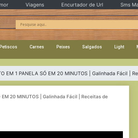
mor
Viagens
Encurtador de Url
Sms Ma
Petiscos
Carnes
Peixes
Salgados
Light
M 1 PANELA SÓ EM 20 MINUTOS | Galinhada Fácil | Rec
 20 MINUTOS | Galinhada Fácil | Receitas de