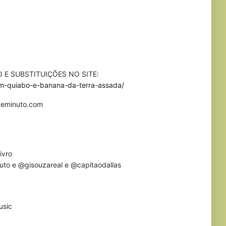
 E SUBSTITUIÇÕES NO SITE:
om-quiabo-e-banana-da-terra-assada/
asdeminuto.com
ivro
nuto e @gisouzareal e @capitaodallas
usic