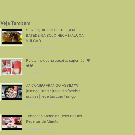
Veja Também
SEM LIQUIDIFICADOR E SEM
BATEDEIRA BOLO NEGA MALUCA
VULCÃO
5 Setembro, 2019
Paleta mexicana caseira, super fácil❤
❤❤
30 Janeiro, 2015
JA COMEU FRANGO ASSIM???
|almoço ,jantar |receitas fáceis e
rapidas | receitas com Frango
22 Fevereiro, 2021
Tender ao Molho de Uvas Passas –
Receitas de Minuto
10 Dezembro, 2015