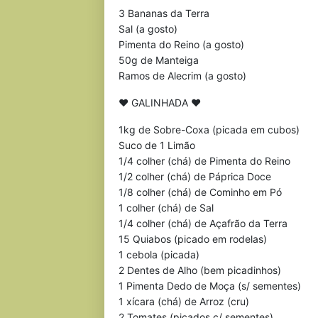
3 Bananas da Terra
Sal (a gosto)
Pimenta do Reino (a gosto)
50g de Manteiga
Ramos de Alecrim (a gosto)
♥ GALINHADA ♥
1kg de Sobre-Coxa (picada em cubos)
Suco de 1 Limão
1/4 colher (chá) de Pimenta do Reino
1/2 colher (chá) de Páprica Doce
1/8 colher (chá) de Cominho em Pó
1 colher (chá) de Sal
1/4 colher (chá) de Açafrão da Terra
15 Quiabos (picado em rodelas)
1 cebola (picada)
2 Dentes de Alho (bem picadinhos)
1 Pimenta Dedo de Moça (s/ sementes)
1 xícara (chá) de Arroz (cru)
2 Tomates (picados c/ sementes)