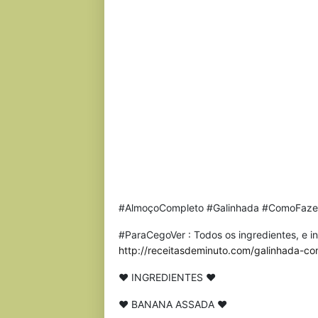
#AlmoçoCompleto #Galinhada #ComoFaze
#ParaCegoVer : Todos os ingredientes, e i
http://receitasdeminuto.com/galinhada-c
♥ INGREDIENTES ♥
♥ BANANA ASSADA ♥