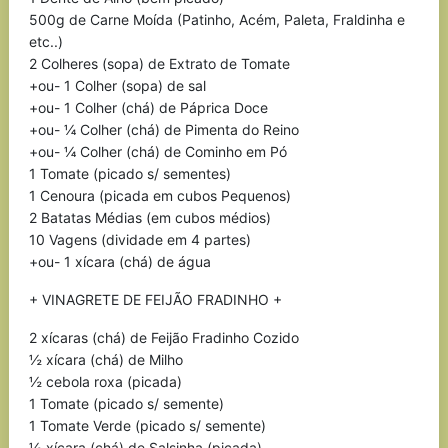
500g de Carne Moída (Patinho, Acém, Paleta, Fraldinha e
etc..)
2 Colheres (sopa) de Extrato de Tomate
+ou- 1 Colher (sopa) de sal
+ou- 1 Colher (chá) de Páprica Doce
+ou- ¼ Colher (chá) de Pimenta do Reino
+ou- ¼ Colher (chá) de Cominho em Pó
1 Tomate (picado s/ sementes)
1 Cenoura (picada em cubos Pequenos)
2 Batatas Médias (em cubos médios)
10 Vagens (dividade em 4 partes)
+ou- 1 xícara (chá) de água
+ VINAGRETE DE FEIJÃO FRADINHO +
2 xícaras (chá) de Feijão Fradinho Cozido
½ xícara (chá) de Milho
½ cebola roxa (picada)
1 Tomate (picado s/ semente)
1 Tomate Verde (picado s/ semente)
½ xícara (chá) de Salsinha (picada)