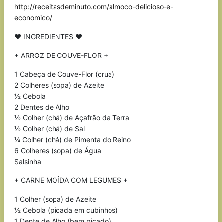
http://receitasdeminuto.com/almoco-delicioso-e-
economico/
♥ INGREDIENTES ♥
+ ARROZ DE COUVE-FLOR +
1 Cabeça de Couve-Flor (crua)
2 Colheres (sopa) de Azeite
½ Cebola
2 Dentes de Alho
½ Colher (chá) de Açafrão da Terra
½ Colher (chá) de Sal
¼ Colher (chá) de Pimenta do Reino
6 Colheres (sopa) de Água
Salsinha
+ CARNE MOÍDA COM LEGUMES +
1 Colher (sopa) de Azeite
½ Cebola (picada em cubinhos)
1 Dente de Alho (bem picado)