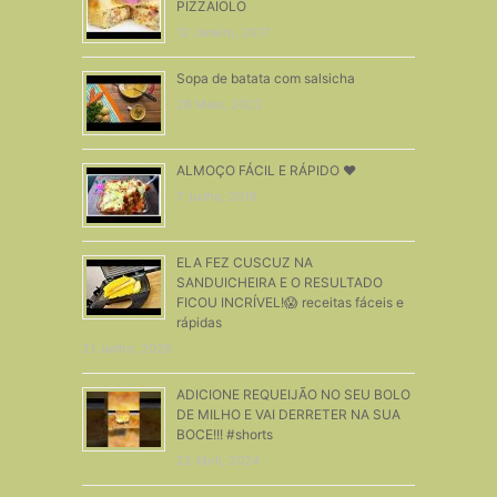
PIZZAIOLO
12 Janeiro, 2017
Sopa de batata com salsicha
26 Maio, 2023
ALMOÇO FÁCIL E RÁPIDO ❤
7 Junho, 2016
ELA FEZ CUSCUZ NA
SANDUICHEIRA E O RESULTADO
FICOU INCRÍVEL!😱 receitas fáceis e
rápidas
21 Junho, 2026
ADICIONE REQUEIJÃO NO SEU BOLO
DE MILHO E VAI DERRETER NA SUA
BOCE!!! #shorts
22 Abril, 2024