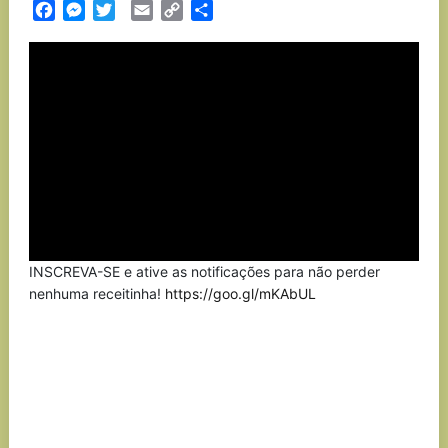
Facebook
Messenger
Twitter
Email
Copy
Partilhar
Link
INSCREVA-SE e ative as notificações para não perder
nenhuma receitinha!
https://goo.gl/mKAbUL