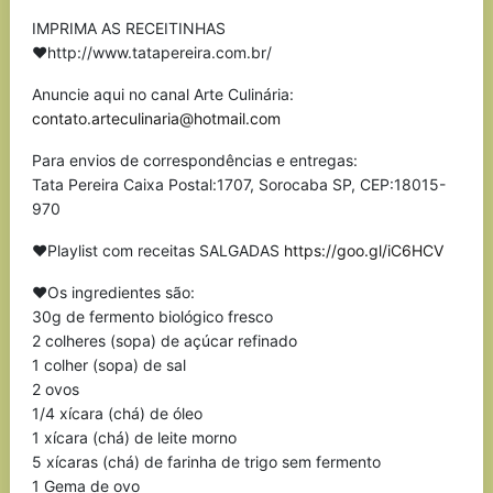
IMPRIMA AS RECEITINHAS
❤http://www.tatapereira.com.br/
Anuncie aqui no canal Arte Culinária:
contato.arteculinaria@hotmail.com
Para envios de correspondências e entregas:
Tata Pereira Caixa Postal:1707, Sorocaba SP, CEP:18015-
970
❤Playlist com receitas SALGADAS
https://goo.gl/iC6HCV
❤Os ingredientes são:
30g de fermento biológico fresco
2 colheres (sopa) de açúcar refinado
1 colher (sopa) de sal
2 ovos
1/4 xícara (chá) de óleo
1 xícara (chá) de leite morno
5 xícaras (chá) de farinha de trigo sem fermento
1 Gema de ovo