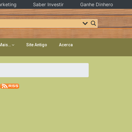
rketing
Saber Investir
Ganhe Dinhero
Mais…
Site Antigo
Acerca