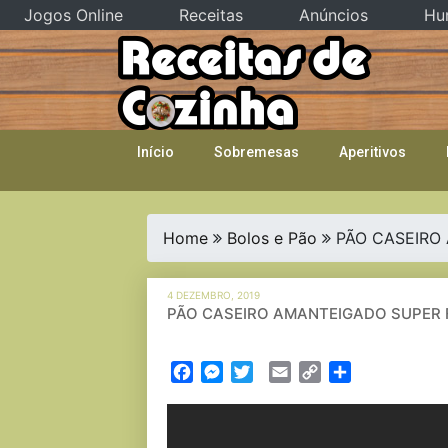
Jogos Online
Receitas
Anúncios
Hu
Skip
to
content
Início
Sobremesas
Aperitivos
Home
Bolos e Pão
PÃO CASEIRO 
4 DEZEMBRO, 2019
PÃO CASEIRO AMANTEIGADO SUPER F
Facebook
Messenger
Twitter
Email
Copy
Partilhar
Link