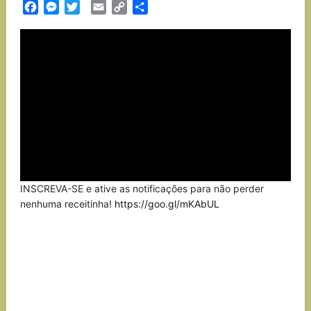
Facebook
Messenger
Twitter
Email
Copy
Partilhar
Link
INSCREVA-SE e ative as notificações para não perder
nenhuma receitinha!
https://goo.gl/mKAbUL