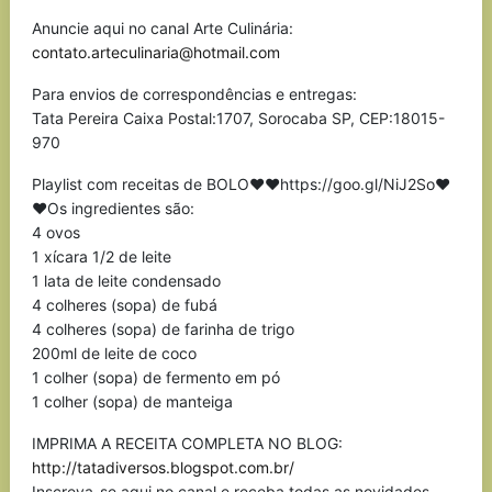
Anuncie aqui no canal Arte Culinária:
contato.arteculinaria@hotmail.com
Para envios de correspondências e entregas:
Tata Pereira Caixa Postal:1707, Sorocaba SP, CEP:18015-
970
Playlist com receitas de BOLO❤❤https://goo.gl/NiJ2So❤
❤Os ingredientes são:
4 ovos
1 xícara 1/2 de leite
1 lata de leite condensado
4 colheres (sopa) de fubá
4 colheres (sopa) de farinha de trigo
200ml de leite de coco
1 colher (sopa) de fermento em pó
1 colher (sopa) de manteiga
IMPRIMA A RECEITA COMPLETA NO BLOG:
http://tatadiversos.blogspot.com.br/
Inscreva-se aqui no canal e receba todas as novidades