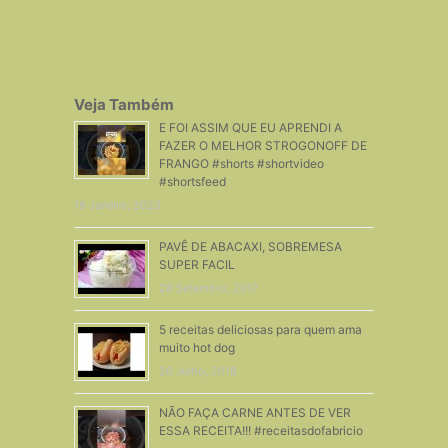
Veja Também
E FOI ASSIM QUE EU APRENDI A
FAZER O MELHOR STROGONOFF DE
FRANGO #shorts #shortvideo
#shortsfeed
18 Janeiro, 2023
PAVÊ DE ABACAXI, SOBREMESA
SUPER FACIL
28 Setembro, 2017
5 receitas deliciosas para quem ama
muito hot dog
26 Julho, 2018
NÃO FAÇA CARNE ANTES DE VER
ESSA RECEITA!!! #receitasdofabricio