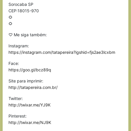
Sorocaba SP
CEP:18015-970
🌻
🌻
♡ Me siga também:
Instagram:
https://instagram.com/tatapereira?igshid=fjs2ae3lcxbm
Face:
https://goo.gl/bcz89q
Site para imprimir:
http://tatapereira.com.br/
Twitter:
http://twixar.me/YJ9K
Pinterest:
http://twixar.me/NJ9K