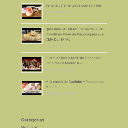
Banana caramelizada com sorvete
15 Setembro, 2015
Quer uma SOBREMESA rápida? PODE
investir no Pavê de Paçoca para sua
CEIA DE NATAL
8 Dezembro, 2024
Pudim de Maria Mole de Chocolate –
Receitas de Minuto #25
14 Novembro, 2011
Milk shake de Dadinho – Receitas de
Minuto
28 Setembro, 2016
Categorias
Bebidas