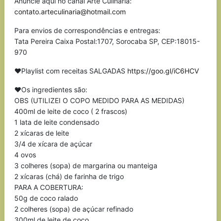
Anuncie aqui no canal Arte Culinária:
contato.arteculinaria@hotmail.com
Para envios de correspondências e entregas:
Tata Pereira Caixa Postal:1707, Sorocaba SP, CEP:18015-
970
❤Playlist com receitas SALGADAS
https://goo.gl/iC6HCV
❤Os ingredientes são:
OBS (UTILIZEI O COPO MEDIDO PARA AS MEDIDAS)
400ml de leite de coco ( 2 frascos)
1 lata de leite condensado
2 xícaras de leite
3/4 de xícara de açúcar
4 ovos
3 colheres (sopa) de margarina ou manteiga
2 xícaras (chá) de farinha de trigo
PARA A COBERTURA:
50g de coco ralado
2 colheres (sopa) de açúcar refinado
300ml de leite de coco