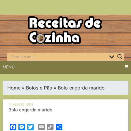
Skip
to
content
MENU
Home
Bolos e Pão
Bolo engorda marido
11 AGOSTO, 2015
Bolo engorda marido
Facebook
Messenger
Twitter
Email
Copy
Partilhar