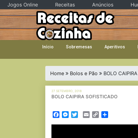
Jogos Online
Receitas
Anúncios
Hu
Skip
to
content
Início
Sobremesas
Aperitivos
Home
Bolos e Pão
BOLO CAIPIRA
27 SETEMBRO, 2018
BOLO CAIPIRA SOFISTICADO
Facebook
Messenger
Twitter
Email
Copy
Partilhar
Link