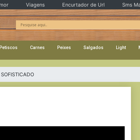
mor
Viagens
Encurtador de Url
Sms Ma
Petiscos
Carnes
Peixes
Salgados
Light
 SOFISTICADO