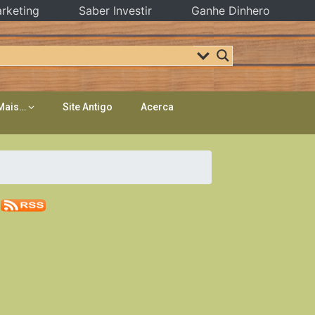
rketing
Saber Investir
Ganhe Dinhero
Mais…
Site Antigo
Acerca